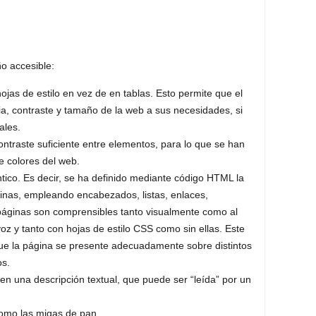
o accesible:
jas de estilo en vez de en tablas. Esto permite que el
ia, contraste y tamaño de la web a sus necesidades, si
ales.
ntraste suficiente entre elementos, para lo que se han
 colores del web.
co. Es decir, se ha definido mediante código HTML la
ginas, empleando encabezados, listas, enlaces,
ginas son comprensibles tanto visualmente como al
voz y tanto con hojas de estilo CSS como sin ellas. Este
ue la página se presente adecuadamente sobre distintos
os.
en una descripción textual, que puede ser “leída” por un
como las migas de pan.