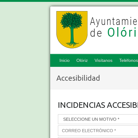
Inicio
Olóriz
Visítanos
Teléfonos
Accesibilidad
INCIDENCIAS ACCESIB
M
C
O
O
T
R
I
R